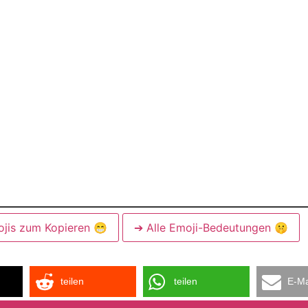
ojis zum Kopieren 😁
➔ Alle Emoji-Bedeutungen 🤫
teilen
teilen
E-Ma