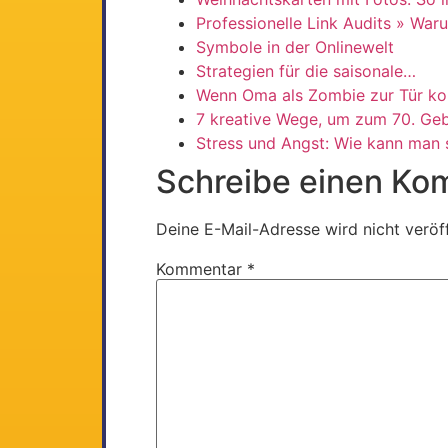
Professionelle Link Audits » War
Symbole in der Onlinewelt
Strategien für die saisonale…
Wenn Oma als Zombie zur Tür k
7 kreative Wege, um zum 70. Ge
Stress und Angst: Wie kann man
Schreibe einen Ko
Deine E-Mail-Adresse wird nicht veröff
Kommentar
*