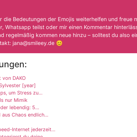
ir die Bedeutungen der Emojis weiterhelfen und freue 
, Whatsapp teilst oder mir einen Kommentar hinterlässt
d regelmäßig kommen neue hinzu – solltest du also ein
takt: jana@smileey.de 😊
tungen:
ät von DAKO
Sylvester [year]
ipps, um Stress zu…
ls nur Mimik
der lebendig: 5…
rd aus Chaos endlich…
ed-Internet jederzeit…
ntegrierst du deine…