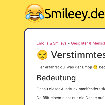
Z
u
m
I
n
h
a
l
Emojis & Smileys
»
Gesichter & Mensc
t
😒 Verstimmte
w
e
c
Hier erfährst du, was der Emoji 😒 bed
h
Bedeutung
s
e
l
Genau dieser Ausdruck manifestiert si
n
Da fällt einem nicht nur die Decke au