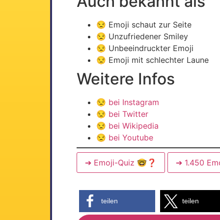
Auch bekannt als
😒 Emoji schaut zur Seite
😒 Unzufriedener Smiley
😒 Unbeeindruckter Emoji
😒 Emoji mit schlechter Laune
Weitere Infos
😒
bei Instagram
😒
bei Twitter
😒
bei Wikipedia
😒
bei Youtube
➔ Emoji-Quiz 🤓❓
➔ 1.450 Em
teilen
teilen