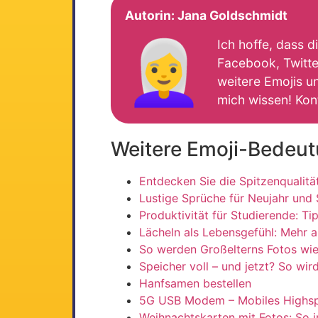
Autorin:
Jana Goldschmidt
👩‍🦳
Ich hoffe, dass d
Facebook, Twitter
weitere Emojis un
mich wissen! Kon
Weitere Emoji-Bedeu
Entdecken Sie die Spitzenqualit
Lustige Sprüche für Neujahr und 
Produktivität für Studierende: T
Lächeln als Lebensgefühl: Mehr a
So werden Großelterns Fotos wie
Speicher voll – und jetzt? So wi
Hanfsamen bestellen
5G USB Modem – Mobiles Highspe
Weihnachtskarten mit Fotos: So i