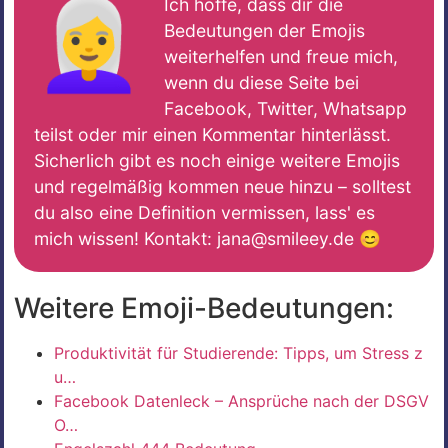
👩‍🦳
Ich hoffe, dass dir die
Bedeutungen der Emojis
weiterhelfen und freue mich,
wenn du diese Seite bei
Facebook, Twitter, Whatsapp
teilst oder mir einen Kommentar hinterlässt.
Sicherlich gibt es noch einige weitere Emojis
und regelmäßig kommen neue hinzu – solltest
du also eine Definition vermissen, lass' es
mich wissen! Kontakt: jana@smileey.de 😊
Weitere Emoji-Bedeutungen:
Produktivität für Studierende: Tipps, um Stress z
u…
Facebook Datenleck – Ansprüche nach der DSGV
O…