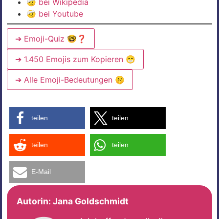
🤕
bei Wikipedia
🤕
bei Youtube
➔ Emoji-Quiz 🤓❓
➔ 1.450 Emojis zum Kopieren 😁
➔ Alle Emoji-Bedeutungen 🤫
teilen
teilen
teilen
teilen
E-Mail
Autorin:
Jana Goldschmidt