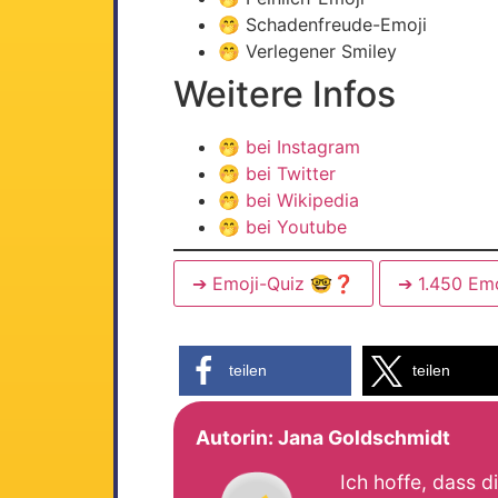
🤭 Schadenfreude-Emoji
🤭 Verlegener Smiley
Weitere Infos
🤭
bei Instagram
🤭
bei Twitter
🤭
bei Wikipedia
🤭
bei Youtube
➔ Emoji-Quiz 🤓❓
➔ 1.450 Em
teilen
teilen
Autorin:
Jana Goldschmidt
Ich hoffe, dass d