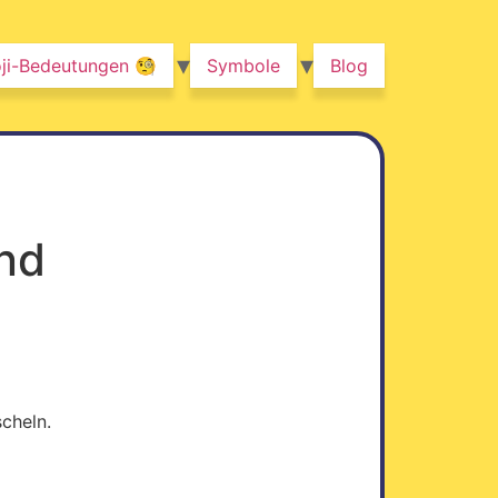
ji-Bedeutungen 🧐
Symbole
Blog
nd
scheln.