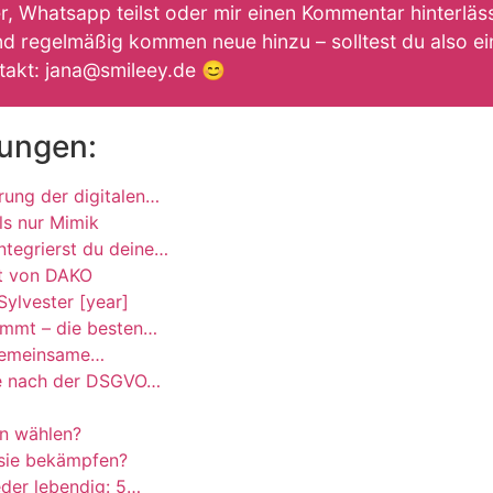
, Whatsapp teilst oder mir einen Kommentar hinterlässt
d regelmäßig kommen neue hinzu – solltest du also ein
takt: jana@smileey.de 😊
tungen:
rung der digitalen…
ls nur Mimik
ntegrierst du deine…
ät von DAKO
Sylvester [year]
ommt – die besten…
 gemeinsame…
e nach der DSGVO…
an wählen?
 sie bekämpfen?
der lebendig: 5…