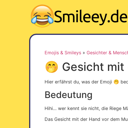
Z
u
m
I
n
h
a
l
Emojis & Smileys
»
Gesichter & Mensc
t
🤭 Gesicht mi
w
e
c
Hier erfährst du, was der Emoji 🤭 bed
h
Bedeutung
s
e
l
Hihi… wer kennt sie nicht, die Riege M
n
Das Gesicht mit der Hand vor dem Mund