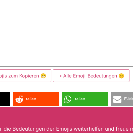
ojis zum Kopieren 😁
➔ Alle Emoji-Bedeutungen 🤫
teilen
teilen
E-Ma
ir die Bedeutungen der Emojis weiterhelfen und freue 