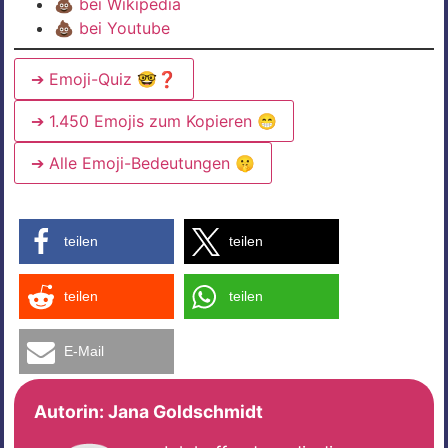
💩
bei Wikipedia
💩
bei Youtube
➔ Emoji-Quiz 🤓❓
➔ 1.450 Emojis zum Kopieren 😁
➔ Alle Emoji-Bedeutungen 🤫
teilen
teilen
teilen
teilen
E-Mail
Autorin:
Jana Goldschmidt