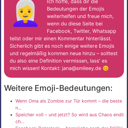
👩‍🦳
Ich hoffe, dass dir die
Bedeutungen der Emojis
weiterhelfen und freue mich,
wenn du diese Seite bei
Facebook, Twitter, Whatsapp
teilst oder mir einen Kommentar hinterlässt.
Sicherlich gibt es noch einige weitere Emojis
und regelmäßig kommen neue hinzu – solltest
du also eine Definition vermissen, lass' es
mich wissen! Kontakt: jana@smileey.de 😊
Weitere Emoji-Bedeutungen:
Wenn Oma als Zombie zur Tür kommt – die beste
n…
Speicher voll – und jetzt? So wird aus Chaos endli
ch…