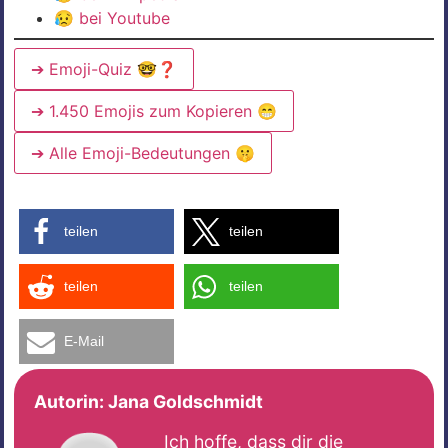
😥
bei Youtube
➔ Emoji-Quiz 🤓❓
➔ 1.450 Emojis zum Kopieren 😁
➔ Alle Emoji-Bedeutungen 🤫
teilen
teilen
teilen
teilen
E-Mail
Autorin:
Jana Goldschmidt
Ich hoffe, dass dir die