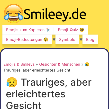
Z
u
m
I
n
Emojis zum Kopieren ✂️
Emoji-Quiz 🤓
h
a
Emoji-Bedeutungen 🧐
Symbole
Blog
l
t
w
e
Emojis & Smileys
»
Gesichter & Menschen
»
😥
c
Trauriges, aber erleichtertes Gesicht
h
s
😥 Trauriges, aber
e
l
erleichtertes
n
Gesicht