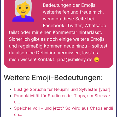
👩‍🦳
Bedeutungen der Emojis
weiterhelfen und freue mich,
wenn du diese Seite bei
Facebook, Twitter, Whatsapp
teilst oder mir einen Kommentar hinterlässt.
Sicherlich gibt es noch einige weitere Emojis
und regelmäßig kommen neue hinzu – solltest
du also eine Definition vermissen, lass' es
mich wissen! Kontakt: jana@smileey.de 😊
Weitere Emoji-Bedeutungen:
Lustige Sprüche für Neujahr und Sylvester [year]
Produktivität für Studierende: Tipps, um Stress z
u…
Speicher voll – und jetzt? So wird aus Chaos endli
ch…