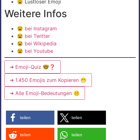
😩 Lustloser Emoji
Weitere Infos
😫
bei Instagram
😫
bei Twitter
😫
bei Wikipedia
😫
bei Youtube
➔ Emoji-Quiz 🤓❓
➔ 1.450 Emojis zum Kopieren 😁
➔ Alle Emoji-Bedeutungen 🤫
teilen
teilen
teilen
teilen