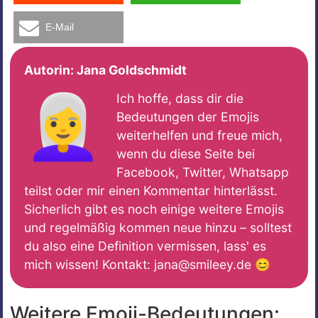
E-Mail
Autorin:
Jana Goldschmidt
👩‍🦳
Ich hoffe, dass dir die
Bedeutungen der Emojis
weiterhelfen und freue mich,
wenn du diese Seite bei
Facebook, Twitter, Whatsapp
teilst oder mir einen Kommentar hinterlässt.
Sicherlich gibt es noch einige weitere Emojis
und regelmäßig kommen neue hinzu – solltest
du also eine Definition vermissen, lass' es
mich wissen! Kontakt: jana@smileey.de 😊
Weitere Emoji-Bedeutungen: