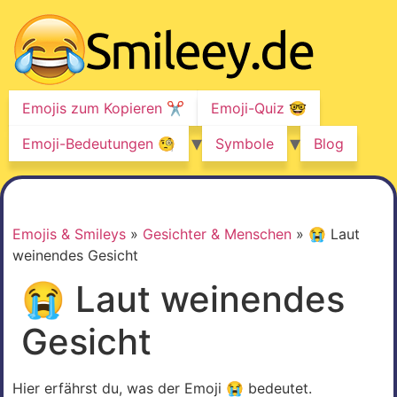
Z
u
m
I
n
Emojis zum Kopieren ✂️
Emoji-Quiz 🤓
h
a
Emoji-Bedeutungen 🧐
Symbole
Blog
l
t
w
e
Emojis & Smileys
»
Gesichter & Menschen
»
😭 Laut
c
weinendes Gesicht
h
s
😭 Laut weinendes
e
l
Gesicht
n
Hier erfährst du, was der Emoji 😭 bedeutet.