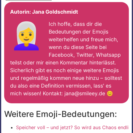
Autorin:
Jana Goldschmidt
👩‍🦳
Ich hoffe, dass dir die
Bedeutungen der Emojis
weiterhelfen und freue mich,
wenn du diese Seite bei
Facebook, Twitter, Whatsapp
teilst oder mir einen Kommentar hinterlässt.
Sicherlich gibt es noch einige weitere Emojis
und regelmäßig kommen neue hinzu – solltest
du also eine Definition vermissen, lass' es
mich wissen! Kontakt: jana@smileey.de 😊
Weitere Emoji-Bedeutungen:
Speicher voll – und jetzt? So wird aus Chaos endli