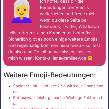
👩‍🦳
Ich hoffe, dass dir die
Bedeutungen der Emojis
weiterhelfen und freue mich,
wenn du diese Seite bei
Facebook, Twitter, Whatsapp
teilst oder mir einen Kommentar hinterlässt.
Sicherlich gibt es noch einige weitere Emojis
und regelmäßig kommen neue hinzu – solltest
du also eine Definition vermissen, lass' es
mich wissen! Kontakt: jana@smileey.de 😊
Weitere Emoji-Bedeutungen:
Speicher voll – und jetzt? So wird aus Chaos endli
ch…
Bettauswahl leicht gemacht: Wichtige Faktoren be
i…