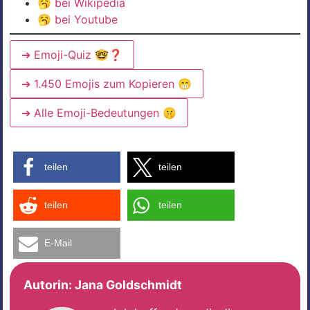
🥱
bei Wikipedia
🥱
bei Youtube
➔ Emoji-Quiz 🤓❓
➔ 1.450 Emojis zum Kopieren 😁
➔ Alle Emoji-Bedeutungen 🤫
teilen
teilen
teilen
teilen
E-Mail
Autorin:
Jana Goldschmidt