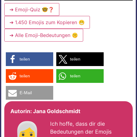
➔ Emoji-Quiz 🤓❓
➔ 1.450 Emojis zum Kopieren 😁
➔ Alle Emoji-Bedeutungen 🤫
teilen
teilen
teilen
teilen
E-Mail
Autorin:
Jana Goldschmidt
👩‍🦳
Ich hoffe, dass dir die
Bedeutungen der Emojis