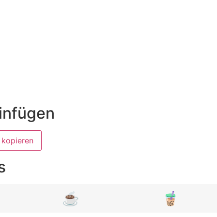
infügen
 kopieren
s
☕
🧋