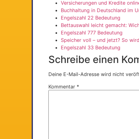
Versicherungen und Kredite onlin
Buchhaltung in Deutschland im U
Engelszahl 22 Bedeutung
Bettauswahl leicht gemacht: Wic
Engelszahl 777 Bedeutung
Speicher voll – und jetzt? So wi
Engelszahl 33 Bedeutung
Schreibe einen Ko
Deine E-Mail-Adresse wird nicht veröff
Kommentar
*