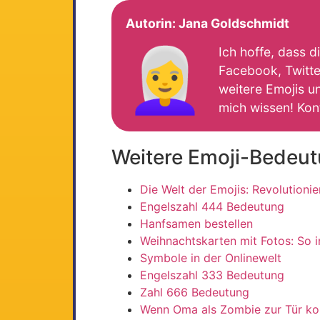
Autorin:
Jana Goldschmidt
👩‍🦳
Ich hoffe, dass d
Facebook, Twitter
weitere Emojis un
mich wissen! Kon
Weitere Emoji-Bedeu
Die Welt der Emojis: Revolutionie
Engelszahl 444 Bedeutung
Hanfsamen bestellen
Weihnachtskarten mit Fotos: So i
Symbole in der Onlinewelt
Engelszahl 333 Bedeutung
Zahl 666 Bedeutung
Wenn Oma als Zombie zur Tür k