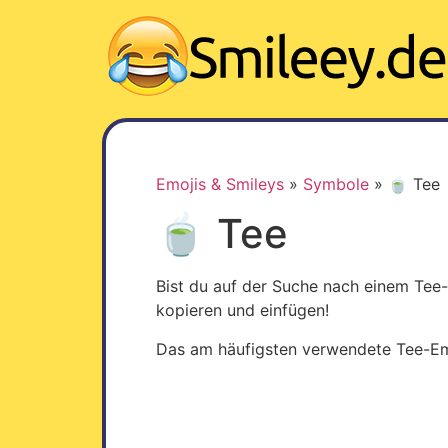
Z
u
m
I
n
h
a
l
Emojis & Smileys
»
Symbole
»
🍵 Tee
t
🍵 Tee
w
e
c
Bist du auf der Suche nach einem Tee-
h
kopieren und einfügen!
s
e
Das am häufigsten verwendete Tee-Emo
l
n